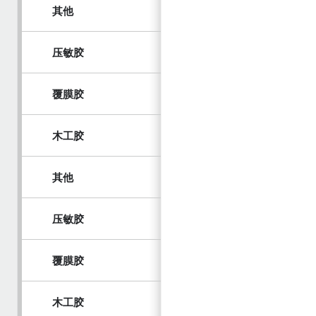
其他
压敏胶
覆膜胶
木工胶
其他
压敏胶
覆膜胶
木工胶