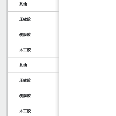
其他
压敏胶
覆膜胶
木工胶
其他
压敏胶
覆膜胶
木工胶