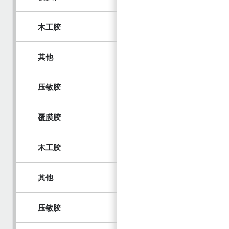
木工胶
其他
压敏胶
覆膜胶
木工胶
其他
压敏胶