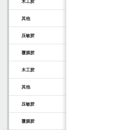
木工胶
其他
压敏胶
覆膜胶
木工胶
其他
压敏胶
覆膜胶