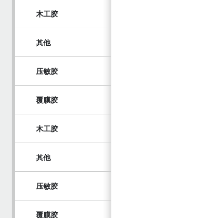
木工胶
其他
压敏胶
覆膜胶
木工胶
其他
压敏胶
覆膜胶