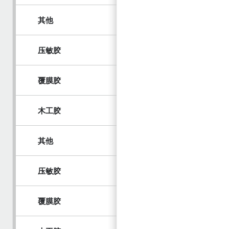
其他
压敏胶
覆膜胶
木工胶
其他
压敏胶
覆膜胶