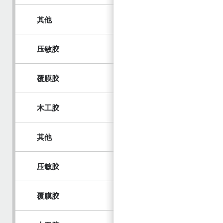
其他
压敏胶
覆膜胶
木工胶
其他
压敏胶
覆膜胶