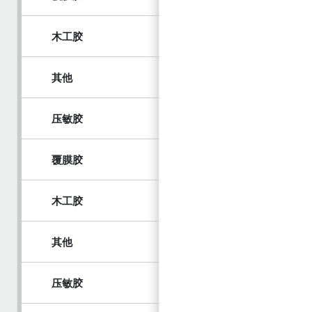
木工胶
其他
压敏胶
覆膜胶
木工胶
其他
压敏胶