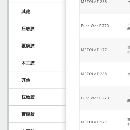
METOLAT 288
其他
Euro Wet PG70
压敏胶
覆膜胶
METOLAT 177
木工胶
METOLAT 288
其他
压敏胶
Euro Wet PG70
覆膜胶
METOLAT 177