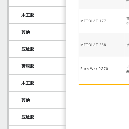
木工胶
METOLAT 177
其他
METOLAT 288
压敏胶
覆膜胶
Euro Wet PG70
木工胶
其他
压敏胶