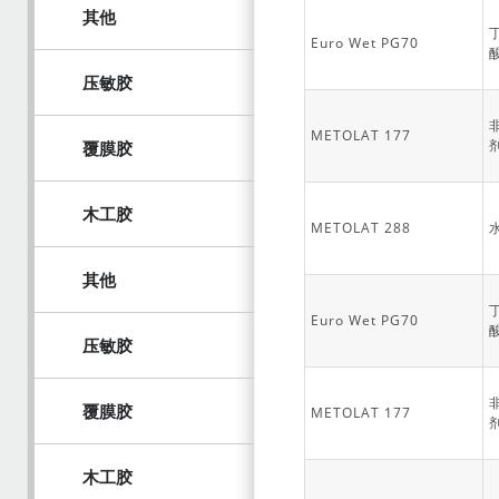
其他
Euro Wet PG70
压敏胶
METOLAT 177
覆膜胶
木工胶
METOLAT 288
其他
Euro Wet PG70
压敏胶
覆膜胶
METOLAT 177
木工胶