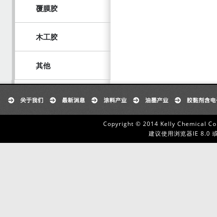
覆膜胶
木工胶
其他
Copyright © 2014 Kelly Chemical Co
建议使用浏览器IE 8.0