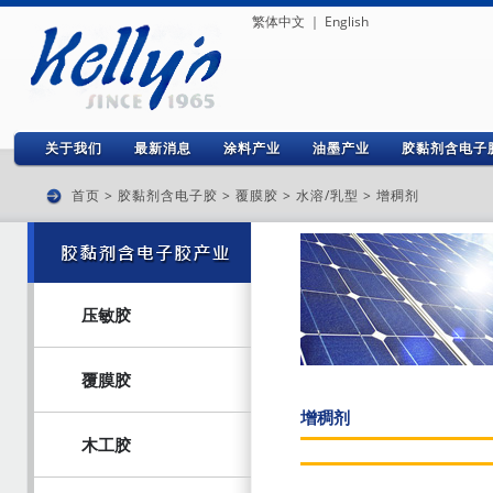
繁体中文
｜
English
关于我们
最新消息
涂料产业
油墨产业
胶黏剂含电子
首页
>
胶黏剂含电子胶
>
覆膜胶
>
水溶/乳型
> 增稠剂
压敏胶
覆膜胶
增稠剂
木工胶