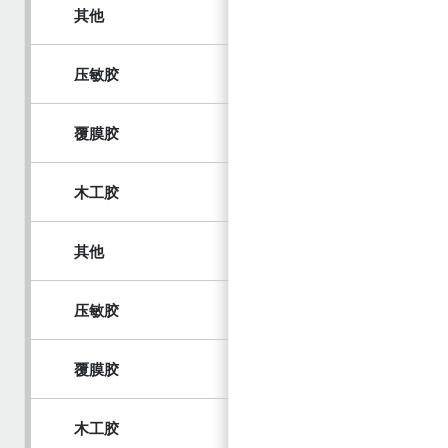
其他
压敏胶
覆膜胶
木工胶
其他
压敏胶
覆膜胶
木工胶