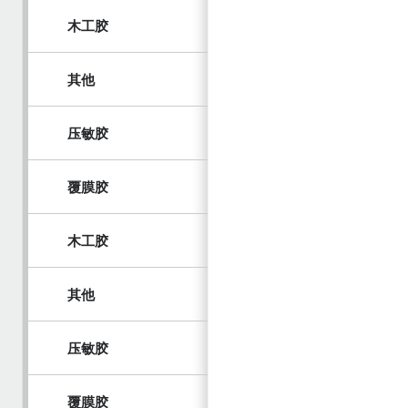
木工胶
其他
压敏胶
覆膜胶
木工胶
其他
压敏胶
覆膜胶