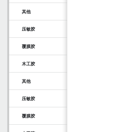
其他
压敏胶
覆膜胶
木工胶
其他
压敏胶
覆膜胶